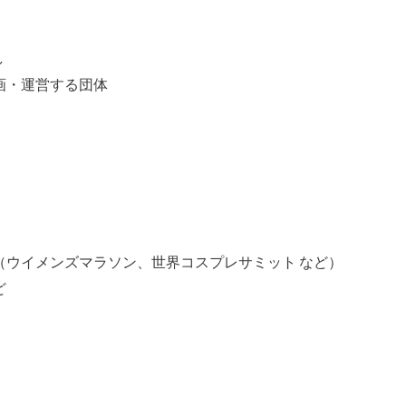
し
画・運営する団体
）
（ウイメンズマラソン、世界コスプレサミット など）
ど